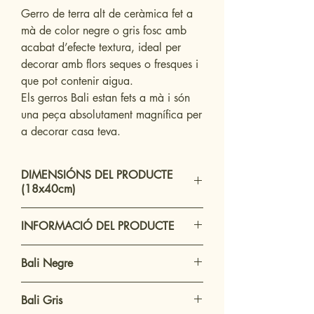
Gerro de terra alt de ceràmica fet a
mà de color negre o gris fosc amb
acabat d’efecte textura, ideal per
decorar amb flors seques o fresques i
que pot contenir aigua.
Els gerros Bali estan fets a mà i són
una peça absolutament magnífica per
a decorar casa teva.
DIMENSIÓNS DEL PRODUCTE
(18x40cm)
Alçada: 30 cm
INFORMACIÓ DEL PRODUCTE
Amplada: 16 cm
Ample d'obertura del gerro: 7 cm
Gerro de ceràmica d'aspecte envellit de
Pes del gerro: 2.3 kg
Bali Negre
decoració.
Un bonic gerro sòlid amb textures
Gerro de fons negre de carbó amb
contrastades atractives.
Bali Gris
pinzells de color blanc a la capa superior.
Com que cada gerro està fet a mà, no hi