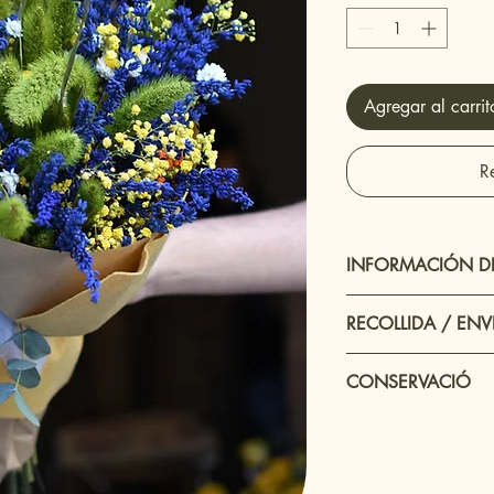
Agregar al carrit
R
INFORMACIÓN D
Lavandas preservada l
RECOLLIDA / EN
Opció de recollida
CONSERVACIÓ
addicional en un 
Enviament: només a
No posar en aigua.
temps mínim de 2
Mantenir en un espai s
Veure més endav
llum directe del sol.
moment de reali
Pot mantenir la olor fi