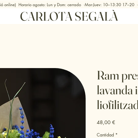
ició online) Horario agosto: Lun y Dom: cerrado ·Mar-Juev: 10–13:30 17–2
CARLOTA SEGALÀ
Ram pres
lavanda i
liofilitza
Precio
48,00 €
Cantidad
*