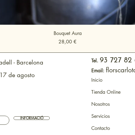
Bouquet Aura
Precio
28,00 €
93 727 82
Tel.
dell - Barcelona
florscarl
Email:
 17 de agosto
Inicio
Tienda Online
Nosotros
Servicios
INFORMACIÓ
Contacto