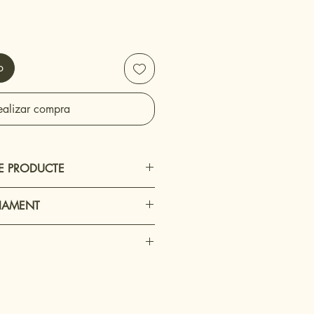
o
ealizar compra
E PRODUCTE
iofilitzada
VIAMENT
 en tenda física sense cost
temps 24h
 Sabadell i proximitats amb un
4h
ec allunyat de humitats i evitar la
ant el preu final d'enviament en el
tzació de la comanda (Cistella de
ns a 3 anys si es fa una correcta