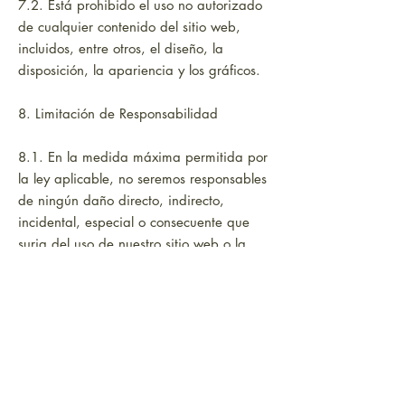
7.2. Está prohibido el uso no autorizado
de cualquier contenido del sitio web,
incluidos, entre otros, el diseño, la
disposición, la apariencia y los gráficos.
8. Limitación de Responsabilidad
8.1. En la medida máxima permitida por
la ley aplicable, no seremos responsables
de ningún daño directo, indirecto,
incidental, especial o consecuente que
surja del uso de nuestro sitio web o la
compra de productos a través de él.
9. Ley Aplicable
9.1. Estos Términos se regirán e
interpretarán de acuerdo con las leyes del
Estado Español, y cualquier disputa