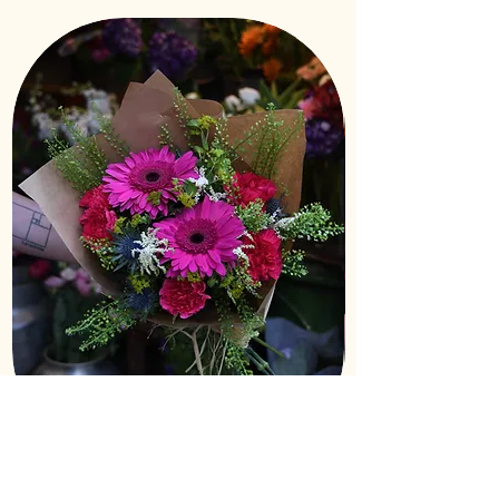
plantes molt adultes.
Perills: sensible a vents i climes molt freds.
Bouquet Aura