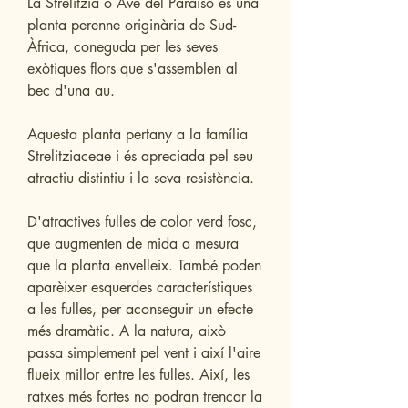
La Strelitzia o Ave del Paraíso és una
planta perenne originària de Sud-
Àfrica, coneguda per les seves
exòtiques flors que s'assemblen al
bec d'una au.
Aquesta planta pertany a la família
Strelitziaceae i és apreciada pel seu
atractiu distintiu i la seva resistència.
D'atractives fulles de color verd fosc,
que augmenten de mida a mesura
que la planta envelleix. També poden
aparèixer esquerdes característiques
a les fulles, per aconseguir un efecte
més dramàtic. A la natura, això
passa simplement pel vent i així l'aire
flueix millor entre les fulles. Així, les
ratxes més fortes no podran trencar la