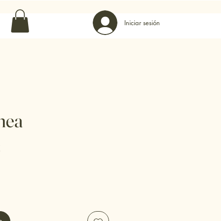
0 · Vier: 10–13:30 17–20:30 · Sáb: 10–14:00
Iniciar sesión
nea
Precio
€
de
oferta