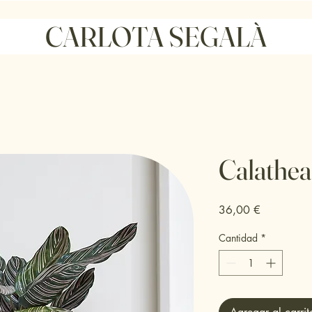
ició online) Horario agosto: Lun y Dom: cerrado ·Mar-Juev: 10–13:30 17–2
CARLOTA SEGALÀ
Calathe
Precio
36,00 €
Cantidad
*