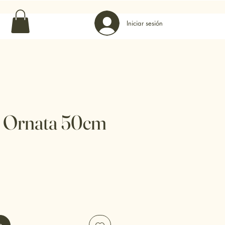
0 · Vier: 10–13:30 17–20:30 · Sáb: 10–14:00
Iniciar sesión
a Ornata 50cm