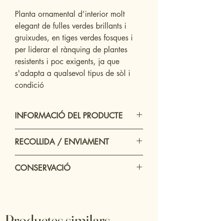
Planta ornamental d’interior molt
elegant de fulles verdes brillants i
gruixudes, en tiges verdes fosques i
per liderar el rànquing de plantes
resistents i poc exigents, ja que
s'adapta a qualsevol tipus de sòl i
condició
INFORMACIÓ DEL PRODUCTE
Planta ornamental que és una incorporació
RECOLLIDA / ENVIAMENT
perfecta per a qualsevol menjador,
habitació o espai interior.
Opció de recollida en tenda física
CONSERVACIÓ
sense cost addicional en un temps 24h
Enviament: només a Sabadell i
Regar un cop al mes amb dos gots
proximitats amb un temps mínim
d'aigua natural.
de 24h
Col·locar en un lloc interior on rebi molta
Veure més endavant el preu final
Productes similars
escalfor i molta quantitat de llum natural