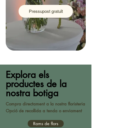
Pressupost gratuït
Explora els
productes de la
nostra botiga
Compra directament a la nostra floristeria
Opció de recollida a tenda o enviament
Rams de flors