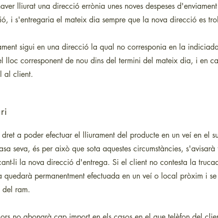
haver lliurat una direcció errònia unes noves despeses d'enviament
ió, i s'entregaria el mateix dia sempre que la nova direcció es tro
rament sigui en una direcció la qual no corresponia en la indiciad
el lloc corresponent de nou dins del termini del mateix dia, i en c
 al client.
ri
 dret a poder efectuar el lliurament del producte en un veí en el 
casa seva, és per això que sota aquestes circumstàncies, s'avisarà
icant-li la nova direcció d'entrega. Si el client no contesta la tr
ga quedarà permanentment efectuada en un veí o local pròxim i se l
l del ram.
ors no abonarà cap import en els casos en el que telèfon del client