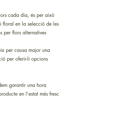
ors cada dia, és per això
 floral en la selecció de les
 per flors alternatives
ueix per causa major una
ió per oferir-li opcions
odem garantir una hora
roducte en l'estat més fresc