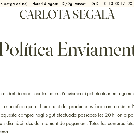
 de botiga online) Horari d'agost: Dl/Dg: tancat · Dt-Dj: 10–13:30 17
CARLOTA SEGALÀ
Política Enviamen
a el dret de modificar les hores d'enviament i pot efectuar entregues f
ent especifica que el lliurament del producte es farà com a míni
aquesta compra hagi sigut efectuada passades les 20 h, on a part
egon dia hàbil des del moment de pagament. Totes les compres fete
demà.