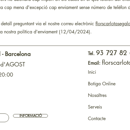
ota cap mena d'excepció cap enviament sense número de telèfon del 
etall preguntant via el nostre correu electrònic
florscarlotasega
a la nostra política d'enviament (12/04/2024).
93 727 82
 - Barcelona
Tel.
florscarl
Email:
7 d'AGOST
Inici
 20:00
Botiga Online
Nosaltres
Serveis
INFORMACIÓ
Contacte