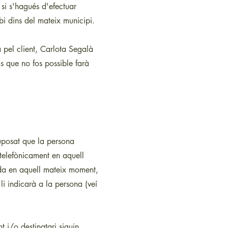
 si s'hagués d'efectuar
bi dins del mateix municipi.
a pel client, Carlota Segalà
as que no fos possible farà
suposat que la persona
 telefònicament en aquell
ucada en aquell mateix moment,
i indicarà a la persona (veí
 i/o destinatari siguin