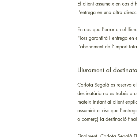
El client assumeix en cas d'
l'entrega en una altra direcc
En cas que l'error en el lliu
Flors garantirà l'entrega en 
l'abonament de l'import total
Lliurament al destinata
Carlota Segalà es reserva el
destinatària no es trobés a 
mateix instant al client expl
assumirà el risc que l'entre
o comerç) la destinació fina
Finalment, Carlota Segalà Fl