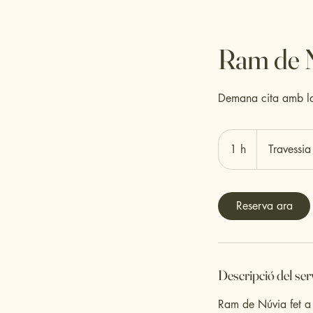
Ram de 
Demana cita amb la 
1 h
1
Travessia
Reserva ara
Descripció del ser
Ram de Núvia fet a