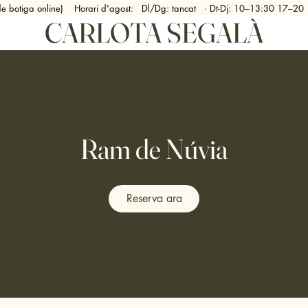
 de botiga online) Horari d'agost: Dl/Dg: tancat · Dt-Dj: 10–13:30 17
CARLOTA SEGALÀ
Ram de Núvia
Reserva ara