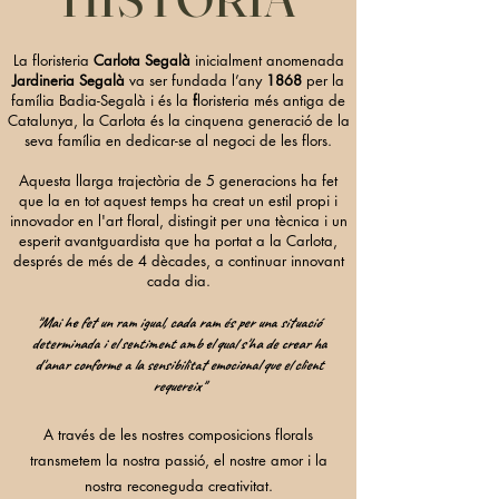
La floristeria
Carlota Segalà
inicialment anomenada
Jardineria Segalà
va ser fundada l’any
1868
per la
família
Badia-Segalà
i és la
f
loristeria més antiga de
Catalunya
, la Carlota és la cinquena generació de la
seva família en dedicar-se al negoci de les flors.
Aquesta llarga trajectòria de 5 generacions ha fet
que
la
en tot aquest temps ha creat un estil propi i
innovador
en l'art floral, distingit per
una tècnica i un
esperit avantguardista que ha portat a la Carlota,
després de més de 4 dècades, a continuar innovant
cada dia.
"Mai he fet un ram igual, cada ram és per una situació
determinada i el sentiment amb el qual s'ha de crear ha
d'anar conforme a la sensibilitat emocional que el client
requereix"
A través de les nostres composicions florals
transmetem la nostra passió, el nostre amor i la
nostra reconeguda creativitat.