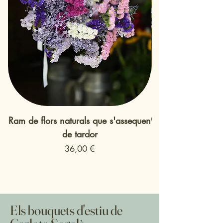
Ram de flors naturals que s'assequen
Preservat
de tardor
Preu
36,00 €
Els bouquets d'estiu de