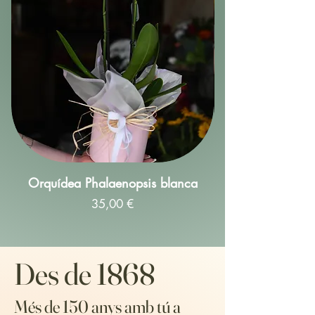
Orquídea Phalaenopsis blanca
Preu
35,00 €
Des de 1868
​Més de 150 anys amb tú a