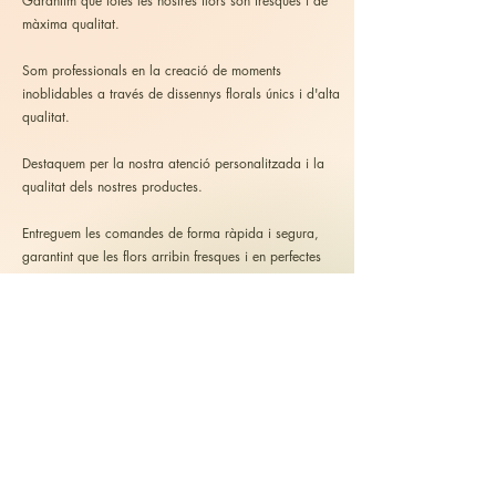
Garantim que totes les nostres flors són fresques i de
màxima qualitat.
Som professionals en la creació de moments
inoblidables a través de dissennys florals únics i d'alta
qualitat.
Destaquem per la nostra atenció personalitzada i la
qualitat dels nostres productes.​
Entreguem les comandes de forma ràpida i segura,
garantint que les flors arribin fresques i en perfectes
condicions.
03
Art floral únic per a cada ocasió
Fem tota mena de rams i composicions florals, ja
sigui pels teus moments més personals o pel teu
negoci, des de arranjaments personalitzats per
decorar casa teva o el teu jardí fins a rams de mà o