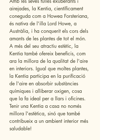
Amb les seves fulles exuberants i
airejades, la Kentia, científicament
coneguda com a Howea Forsteriana,
és nativa de l'illa Lord Howe, a
Austràlia, i ha conquerit els cors dels
amants de les plantes de tot el món.
A més del seu atractiu estètic, la
Kentia també ofereix beneficis, com
ara la millora de la qualitat de l'aire
en interiors. Igual que moltes plantes,
la Kentia participa en la purificació
de l'aire en absorbir substàncies
químiques i alliberar oxigen, cosa
que la fa ideal per a llars i oficines.
Tenir una Kentia a casa no només
millora l'estètica, sinó que també
contribueix a un ambient interior més
saludable!