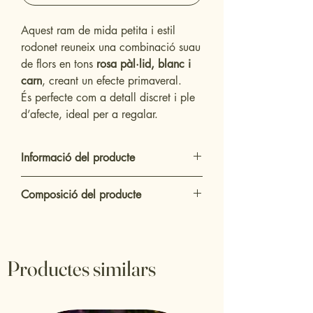
Aquest ram de mida petita i estil
rodonet reuneix una combinació suau
de flors en tons
rosa pàl·lid, blanc i
carn
, creant un efecte primaveral.
És perfecte com a detall discret i ple
d’afecte, ideal per a regalar.
Informació del producte
Ram bouquet de mà, petit
Composició del producte
Colors predominants
: Rosa suau, carn,
blanc trencat
Astromèlies blanques
Envoltat amb paper decoratiu verd i
Tulipes rosa pàl·lid
llaçada rústica
Clavells color carn
Productes similars
Clavells rosa
Flors de farcit “punts mini” (varietat de
flor petita blanca)
Verds de ruscus