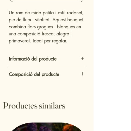
Un ram de mida petita i estil rodonet,
ple de llum i vitalitat. Aquest bouquet
combina flors grogues i blanques en
una composició fresca, alegre i
primaveral. Ideal per regalar.
Informació del producte
Ram bouquet primaveral de mida petita
Composició del producte
Colors predominants
: Grog, blanc i
tocs taronges
Tulipes grocs
Envoltat amb paper decoratiu verd i
Astromèlies grogues o blanques
llaçada de rafia rústica
Gerberes grogues o taronges
Productes similars
Flors pomposes tipus
Chrysanthemum
Santini
grogues
– Tàrners o Antonov blancs
Nebulosa blanca com a coixí i acabat